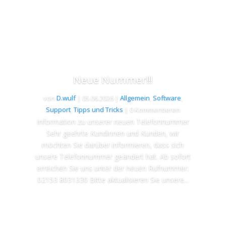
Neue Nummer!!!
von
D.wulf
|
05.06.2026
|
Allgemein
,
Software
,
Support
,
Tipps und Tricks
| 0 Kommentieren
Information zu unserer neuen Telefonnummer
Sehr geehrte Kundinnen und Kunden, wir
möchten Sie darüber informieren, dass sich
unsere Telefonnummer geändert hat. Ab sofort
erreichen Sie uns unter der neuen Rufnummer:
02153 8031330 Bitte aktualisieren Sie unsere...
Lesen Sie mehr