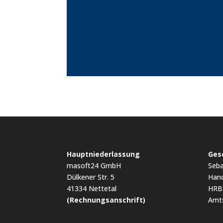
Hauptniederlassung
Ges
masoft24 GmbH
Seba
Dülkener Str. 5
Hand
41334 Nettetal
HRB
(Rechnungsanschrift)
Amts