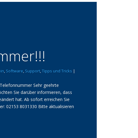
mer!!!
in
,
Software
,
Support
,
Tipps und Tricks
|
n Telefonnummer Sehr geehrte
chten Sie darüber informieren, dass
ndert hat. Ab sofort erreichen Sie
r: 02153 8031330 Bitte aktualisieren