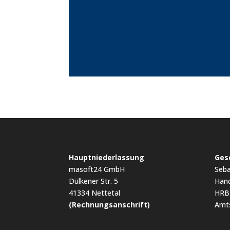
Hauptniederlassung
Ges
masoft24 GmbH
Seba
Dülkener Str. 5
Hand
41334 Nettetal
HRB
(Rechnungsanschrift)
Amts