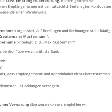
 zur
SEPA-Empfängerüberprüfung
. Banken gleichen bei
nen Empfängernamen mit den tatsächlich hinterlegten Kontodaten 
rweisende einen Warnhinweis.
ernehmen
organisiert. Auf Briefbogen und Rechnungen steht häufig 
„Kreativmaler Mustermann“
.
abername
hinterlegt, z. B. „Max Mustermann“.
benfroh“ überweist, prüft die Bank:
roh“
n“
eis
, dass Empfängername und Kontoinhaber nicht übereinstimmen.
hlimmsten Fall Zahlungen verzögern.
 ohne Verwirrung
überweisen können, empfehlen wir: