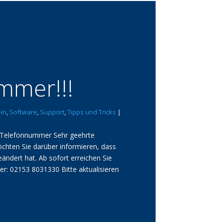
mer!!!
in
,
Software
,
Support
,
Tipps und Tricks
|
n Telefonnummer Sehr geehrte
chten Sie darüber informieren, dass
ndert hat. Ab sofort erreichen Sie
r: 02153 8031330 Bitte aktualisieren