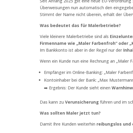
Seit Anfang 2025 gilt eine neue EU-Verordnung
Überweisungen nun automatisch den eingegebe
Stimmt der Name nicht überein, erhält der Übe
Was bedeutet das für Malerbetriebe?
Viele kleinere Malerbetriebe sind als
Einzelunt
Firmenname wie „Maler Farbenfroh“ oder 
Im Bankkonto ist aber in der Regel nur der
Inh
Wenn ein Kunde nun eine Rechnung an „Maler Far
Empfänger im Online-Banking: „Maler Farbenf
Kontoinhaber bei der Bank: „Max Musterman
➡️ Ergebnis: Der Kunde sieht einen
Warnhinw
Das kann zu
Verunsicherung
führen und im sc
Was sollten Maler jetzt tun?
Damit Ihre Kunden weiterhin
reibungslos und